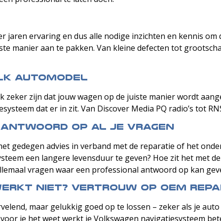
er jaren ervaring en dus alle nodige inzichten en kennis om
ste manier aan te pakken. Van kleine defecten tot grootsch
elk automodel
ook zeker zijn dat jouw wagen op de juiste manier wordt aa
systeem dat er in zit. Van Discover Media PQ radio’s tot RNS
n antwoord op al je vragen
 met gedegen advies in verband met de reparatie of het onde
systeem een langere levensduur te geven? Hoe zit het met de p
Allemaal vragen waar een professional antwoord op kan gev
werkt niet? Vertrouw op OEM Repai
rvelend, maar gelukkig goed op te lossen – zeker als je aut
voor je het weet werkt je Volkswagen navigatiesysteem bete