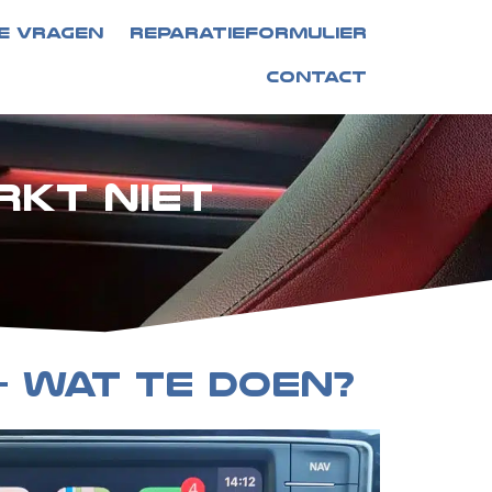
E VRAGEN
REPARATIEFORMULIER
CONTACT
rkt niet
– wat te doen?