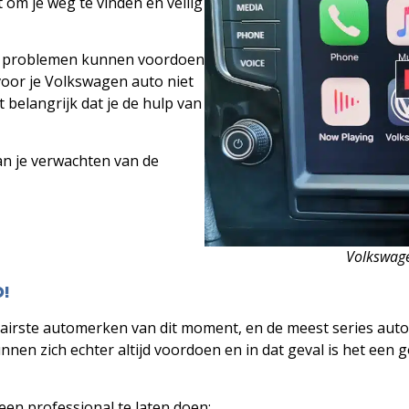
om je weg te vinden en veilig
een problemen kunnen voordoen
voor je Volkswagen auto niet
t belangrijk dat je de hulp van
n je verwachten van de
Volkswage
!
irste automerken van dit moment, en de meest series auto’
n zich echter altijd voordoen en in dat geval is het een go
en professional te laten doen: