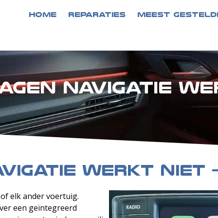
HOME
REPARATIES
MEEST GESTELD
agen navigatie we
igatie werkt niet 
 of elk ander voertuig.
ver een geïntegreerd