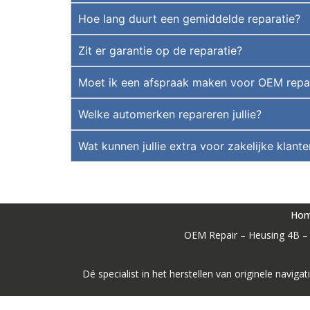
Hoe lang duurt een gemiddelde reparatie?
Zit er garantie op de reparatie?
Moet ik een afspraak maken voor OEM repai
Welke automerken repareren jullie?
Wat kunnen jullie extra voor zakelijke klan
Ho
OEM Repair – Heusing 4B – 
Dé specialist in het herstellen van originele nav