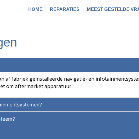
HOME
REPARATIES
MEEST GESTELDE VR
gen
an af fabriek geïnstalleerde navigatie- en infotainmentsyst
iet om aftermarket apparatuur.
otainmentsystemen?
ysteem?