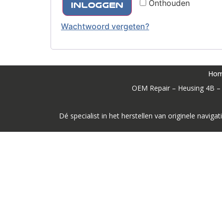
Onthouden
Inloggen
Wachtwoord vergeten?
Ho
OEM Repair – Heusing 4B – 
Dé specialist in het herstellen van originele nav