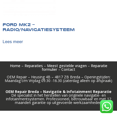
Ford MK2 –
Radio/Navigatiesysteem
Lees meer
Home
–
Reparaties
–
Meest gestelde vragen
–
Reparatie
formulier
–
Contact
OEM Repair – Heusing 4B – 4817 ZB Breda – Openingstijden:
Maandag t/m Vrijdag 09.30 -16.30 (zaterdag alleen op afspraak)
OEM Repair Breda – Navigatie & Infotainment Reparatie
Dé specialist in het herstellen van originele navigatie- en
infotainmentsystemen. Professioneel, betrouwbaar en met 12
maanden garantie op uitgevoerde werkzaamheden.