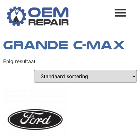
Home
/
Ford
/ Grande C-Max
Grande C-Max
MEEST GESTELDE VRAGEN
Enig resultaat