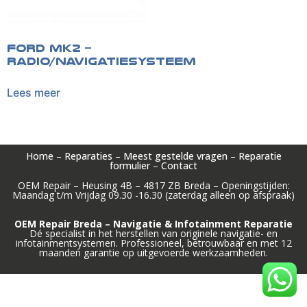
Ford MK2 –
Radio/Navigatiesysteem
Lees meer
Home
–
Reparaties
–
Meest gestelde vragen
–
Reparatie
formulier
–
Contact
OEM Repair – Heusing 4B – 4817 ZB Breda – Openingstijden:
Maandag t/m Vrijdag 09.30 -16.30 (zaterdag alleen op afspraak)
OEM Repair Breda – Navigatie & Infotainment Reparatie
Dé specialist in het herstellen van originele navigatie- en
infotainmentsystemen. Professioneel, betrouwbaar en met 12
maanden garantie op uitgevoerde werkzaamheden.