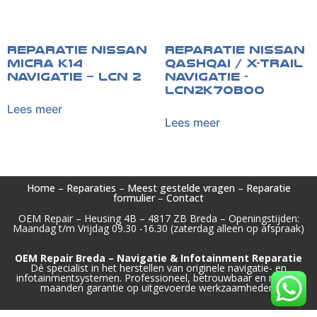
Reparatie Nissan
Reparatie Nissan
Micra K14
Qashqai / X-Trail
navigatie – LCN 2
navigatie -
LCN2K70B00
Lees meer
Lees meer
Home
–
Reparaties
–
Meest gestelde vragen
–
Reparatie
formulier
–
Contact
OEM Repair – Heusing 4B – 4817 ZB Breda – Openingstijden:
Maandag t/m Vrijdag 09.30 -16.30 (zaterdag alleen op afspraak)
OEM Repair Breda – Navigatie & Infotainment Reparatie
Dé specialist in het herstellen van originele navigatie- en
infotainmentsystemen. Professioneel, betrouwbaar en met 12
maanden garantie op uitgevoerde werkzaamheden.