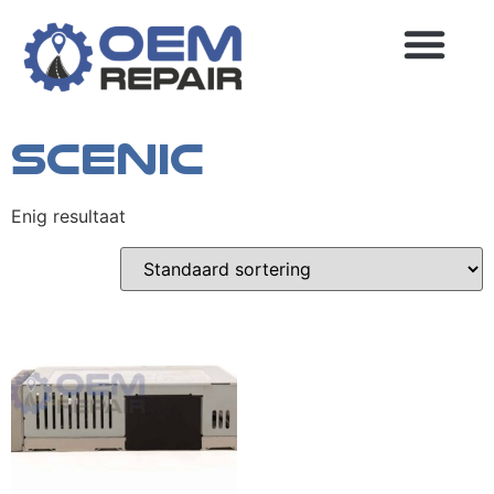
Home
/
Renault
/ Scenic
Scenic
MEEST GESTELDE VRAGEN
Enig resultaat