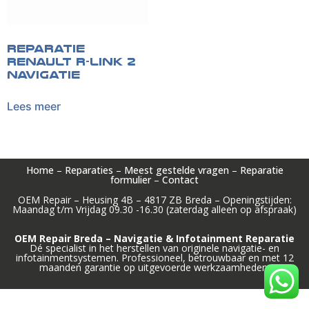
Reparatie
Renault R-link 2
navigatie
Lees meer
Home
–
Reparaties
–
Meest gestelde vragen
–
Reparatie
formulier
–
Contact
OEM Repair – Heusing 4B – 4817 ZB Breda – Openingstijden:
Maandag t/m Vrijdag 09.30 -16.30 (zaterdag alleen op afspraak)
OEM Repair Breda – Navigatie & Infotainment Reparatie
Dé specialist in het herstellen van originele navigatie- en
infotainmentsystemen. Professioneel, betrouwbaar en met 12
maanden garantie op uitgevoerde werkzaamheden.