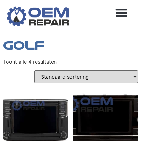
Home
/
Volkswagen
/ Golf
Golf
MEEST GESTELDE VRAGEN
Toont alle 4 resultaten