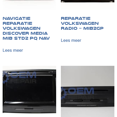
Navigatie
Reparatie
reparatie
Volkswagen
Volkswagen
radio – MIB2GP
Discover Media
MIB STD2 PQ NAV
Lees meer
Lees meer