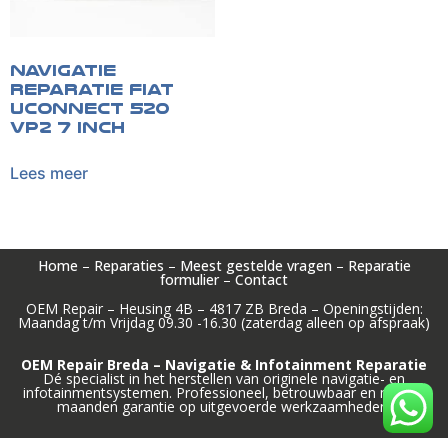
Navigatie
reparatie Fiat
Uconnect 520
VP2 7 inch
Lees meer
Home
–
Reparaties
–
Meest gestelde vragen
–
Reparatie
formulier
–
Contact
OEM Repair – Heusing 4B – 4817 ZB Breda – Openingstijden:
Maandag t/m Vrijdag 09.30 -16.30 (zaterdag alleen op afspraak)
OEM Repair Breda – Navigatie & Infotainment Reparatie
Dé specialist in het herstellen van originele navigatie- en
infotainmentsystemen. Professioneel, betrouwbaar en met 12
maanden garantie op uitgevoerde werkzaamheden.