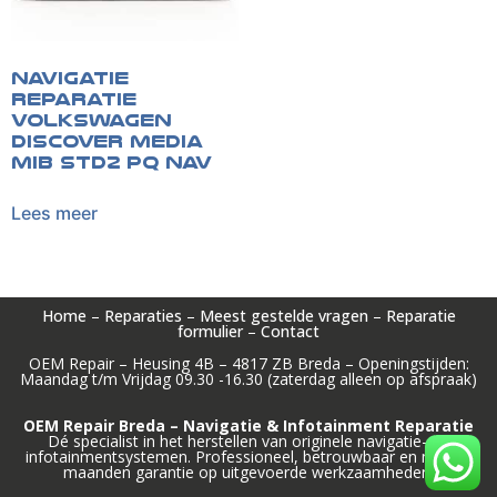
Navigatie
reparatie
Volkswagen
Discover Media
MIB STD2 PQ NAV
Lees meer
Home
–
Reparaties
–
Meest gestelde vragen
–
Reparatie
formulier
–
Contact
OEM Repair – Heusing 4B – 4817 ZB Breda – Openingstijden:
Maandag t/m Vrijdag 09.30 -16.30 (zaterdag alleen op afspraak)
OEM Repair Breda – Navigatie & Infotainment Reparatie
Dé specialist in het herstellen van originele navigatie- en
infotainmentsystemen. Professioneel, betrouwbaar en met 12
maanden garantie op uitgevoerde werkzaamheden.