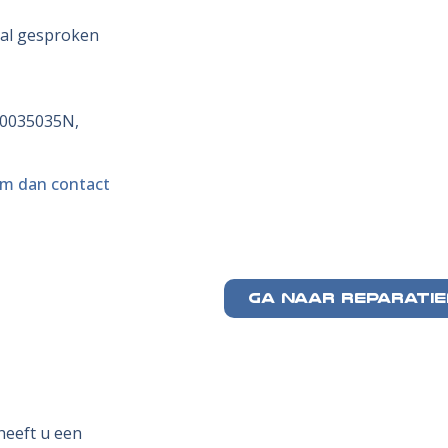
aal gesproken
0035035N,
m dan contact
GA NAAR REPARATI
heeft u een