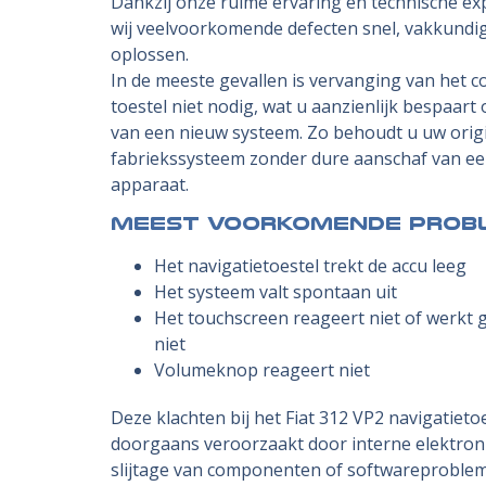
Dankzij onze ruime ervaring en technische ex
wij veelvoorkomende defecten snel, vakkund
oplossen.
In de meeste gevallen is vervanging van het 
toestel niet nodig, wat u aanzienlijk bespaart
van een nieuw systeem. Zo behoudt u uw orig
fabriekssysteem zonder dure aanschaf van e
apparaat.
Meest voorkomende prob
Het navigatietoestel trekt de accu leeg
Het systeem valt spontaan uit
Het touchscreen reageert niet of werkt g
niet
Volumeknop reageert niet
Deze klachten bij het Fiat 312 VP2 navigatiet
doorgaans veroorzaakt door interne elektroni
slijtage van componenten of softwareproblem