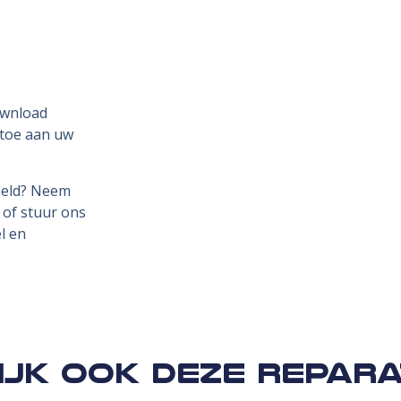
ownload
 toe aan uw
rmeld? Neem
of stuur ons
l en
ijk ook deze repara