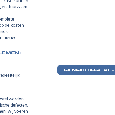
pertise kunnen
ig en duurzaam
complete
 op de kosten
inele
en nieuw
lemen:
GA NAAR REPARATI
edeeltelijk
oestel worden
sche defecten,
en. Wij voeren