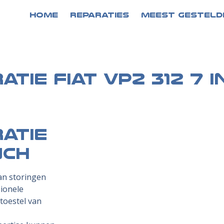
HOME
REPARATIES
MEEST GESTELD
atie Fiat VP2 312 7 i
ratie
nch
an storingen
sionele
etoestel van