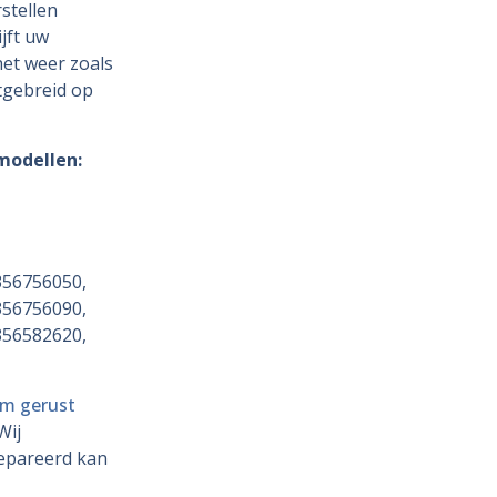
stellen
jft uw
et weer zoals
itgebreid op
 modellen:
356756050,
356756090,
356582620,
m gerust
Wij
repareerd kan