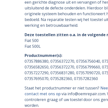
een gerichte diagnose uit en vervangen of her
uitsluitend de defecte onderdelen. Hierdoor bli
originele systeem behouden en functioneert h
bedoeld. Na reparatie testen wij het toestel u
werking en betrouwbaarheid.
Deze toestellen zitten o.a. in de volgende
Fiat 500
Fiat 500L
Productnummer(s):
07357886380, 07356372270, 07356756040, 07
07356582650, 07356372270, 07356799660, 07
07357227290, 07356831280, 07357090720, 07
07357695070, 0735282360, 07357282360
Staat het productnummer er niet tussen?
Nee
contact met ons op
via info@oemrepair.com. 
controleren graag of uw toestel door ons ge
worden.