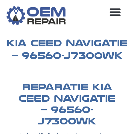
MEEST GESTELDE VRAGEN
Kia Ceed navigatie
– 96560-J7300WK
Reparatie Kia
Ceed navigatie
– 96560-
J7300WK