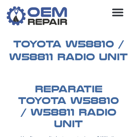
MEEST GESTELDE VRAGEN
Toyota W58810 /
W58811 radio unit
Reparatie
Toyota W58810
/ W58811 radio
unit