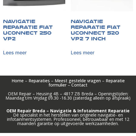
Navigatie
Navigatie
reparatie Fiat
reparatie Fiat
Uconnect 250
Uconnect 520
VP2
VP2 7 inch
Lees meer
Lees meer
Home
–
Reparaties
–
Meest gestelde vragen
–
Reparatie
formulier
–
Contact
OEM Repair – Heusing 4B – 4817 ZB Breda – Openingstijden:
Maandag t/m Vrijdag 09.30 -16.30 (zaterdag alleen op afspraak)
OEM Repair Breda – Navigatie & Infotainment Reparatie
Dé specialist in het herstellen van originele navigatie- en
infotainmentsystemen. Professioneel, betrouwbaar en met 12
maanden garantie op uitgevoerde werkzaamheden.