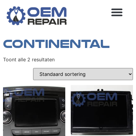
Home
/ Continental
Continental
MEEST GESTELDE VRAGEN
Toont alle 2 resultaten