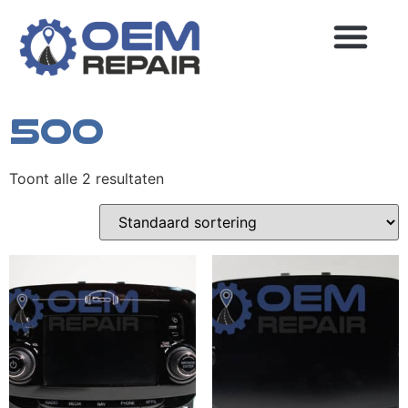
Home
/
Fiat
/ 500
500
MEEST GESTELDE VRAGEN
Toont alle 2 resultaten