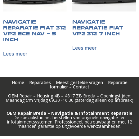
Navigatie
Navigatie
reparatie Fiat 312
reparatie Fiat
VP2 ECE NAV – 5
VP2 312 7 inch
inch
Lees meer
Lees meer
Home
–
Reparaties
–
Meest gestelde vragen
–
Reparatie
formulier
–
Contact
OEM Repair – Heusing 4B – 4817 ZB Breda – Openingstijden:
Maandag t/m Vrijdag 09.30 -16.30 (zaterdag alleen op afspraak)
OEM Repair Breda – Navigatie & Infotainment Reparatie
Dé specialist in het herstellen van originele navigatie- en
infotainmentsystemen. Professioneel, betrouwbaar en met 12
maanden garantie op uitgevoerde werkzaamheden.