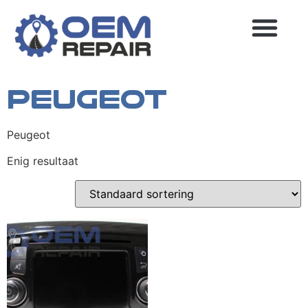
Home
/ Peugeot
Peugeot
MEEST GESTELDE VRAGEN
Peugeot
Enig resultaat