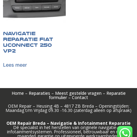
Navigatie
reparatie Fiat
Uconnect 250
VP2
Lees meer
Home
–
Reparaties
–
Meest gestelde vragen
–
Reparatie
formulier
–
Contact
OEM Repair – Heusing 4B – 4817 ZB Breda – Openingstijden:
Maandag t/m Vrijdag 09.30 -16.30 (zaterdag alleen op afspraak)
OEM Repair Breda – Navigatie & Infotainment Reparatie
Dé specialist in het herstellen van originele navigatie- en
infotainmentsystemen. Professioneel, betrouwbaar en met 12
maanden garantie op uitgevoerde werkzaamheden.