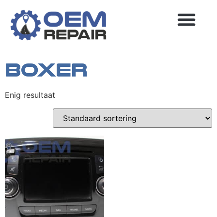
Home
/
Peugeot
/ Boxer
Boxer
MEEST GESTELDE VRAGEN
Enig resultaat