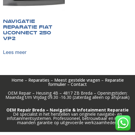
Navigatie
reparatie Fiat
Uconnect 250
VP2
Lees meer
Home
–
Reparaties
–
Meest gestelde vragen
–
Reparatie
formulier
–
Contact
OEM Repair – Heusing 4B – 4817 ZB Breda – Openingstijden:
Maandag t/m Vrijdag 09.30 -16.30 (zaterdag alleen op afspraak)
OEM Repair Breda – Navigatie & Infotainment Reparatie
Dé specialist in het herstellen van originele navigatie- en
infotainmentsystemen. Professioneel, betrouwbaar en met 12
maanden garantie op uitgevoerde werkzaamheden.